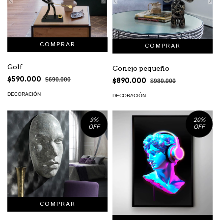
Golf
Conejo pequeño
$590.000
$690.000
$890.000
$980.000
DECORACIÓN
DECORACIÓN
9
%
20
%
OFF
OFF