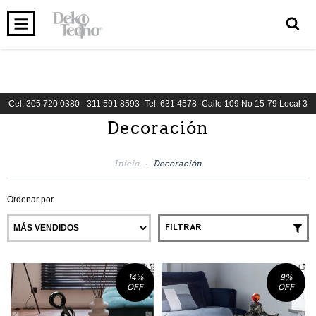
INICIO
PRODUCTOS
CARRITO
0
Cel: 305 720 0380 - 311 591 8593- Tel: 631 4578- Calle 109 No 15-79 Local 3
Decoración
Inicio
-
Decoración
Ordenar por
FILTRAR
14
%
9
%
OFF
OFF