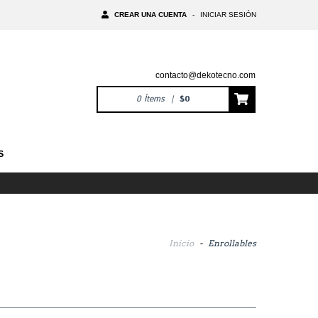
CREAR UNA CUENTA
-
INICIAR SESIÓN
contacto@dekotecno.com
0
Ítems
|
$0
S
Inicio
-
Enrollables