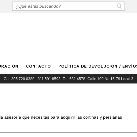
ORACIÓN
CONTACTO
POLÍTICA DE DEVOLUCIÓN / ENVÍO
Cel: 305 720 0380 - 311 591 8593- Tel: 631 4578- Calle 109 No 15-79 Local 3
la asesoría que necesitas para adquirir las cortinas y persianas