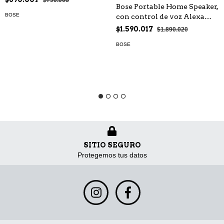
$790.008
Bose Portable Home Speaker,
BOSE
con control de voz Alexa
integrado,
$1.590.017
$1.890.020
BOSE
SITIO SEGURO
Protegemos tus datos