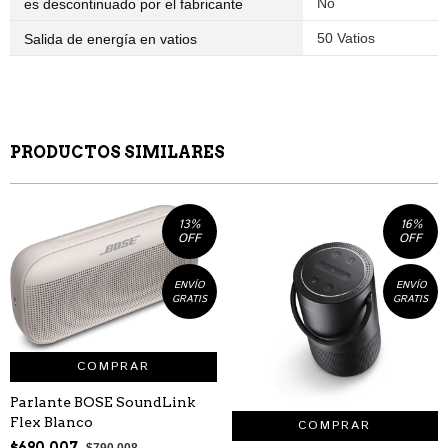
‎No
es descontinuado por el fabricante
‎50 Vatios
Salida de energía en vatios
PRODUCTOS SIMILARES
13
%
16
%
OFF
OFF
ENVÍO
ENVÍO
GRATIS
GRATIS
COMPRAR
Parlante BOSE SoundLink
Flex Blanco
COMPRAR
$690.007