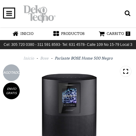
INICIO
PRODUCTOS
CARRITO
0
Cel: 305 720 0380 - 311 591 8593- Tel: 631 4578- Calle 109 No 15-79 Local 3
Inicio
-
Bose
-
Parlante BOSE Home 500 Negro
AGOTADO
ENVÍO
GRATIS