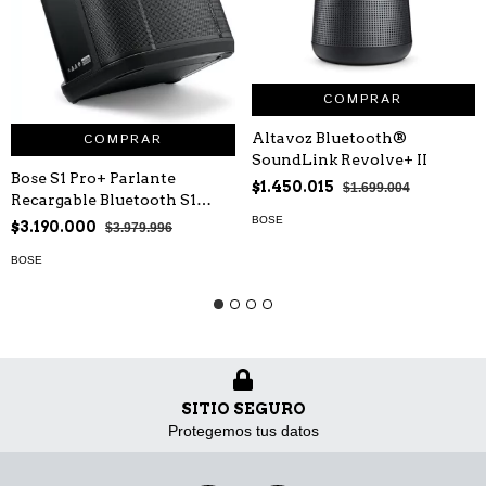
COMPRAR
Altavoz Bluetooth®
COMPRAR
SoundLink Revolve+ II
Bose S1 Pro+ Parlante
$1.450.015
$1.699.004
Recargable Bluetooth S1
Pro+ Bose
BOSE
$3.190.000
$3.979.996
BOSE
SITIO SEGURO
Protegemos tus datos