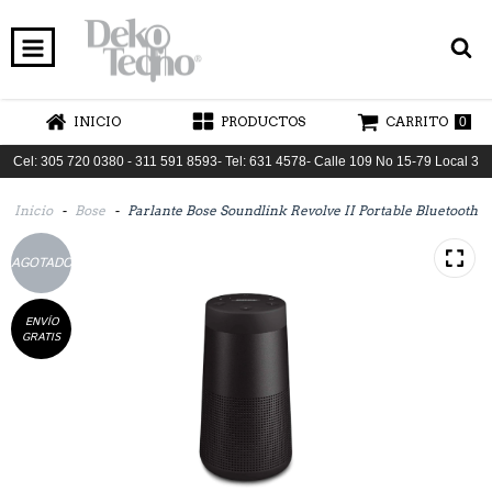
INICIO
PRODUCTOS
CARRITO
0
Cel: 305 720 0380 - 311 591 8593- Tel: 631 4578- Calle 109 No 15-79 Local 3
Inicio
-
Bose
-
Parlante Bose Soundlink Revolve II Portable Bluetooth
AGOTADO
ENVÍO
GRATIS