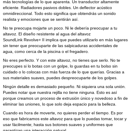
más tecnologías de lo que aparenta. Un transductor altamente
eficiente. Radiadores pasivos dobles. Un deflector acústico
omnidireccional. Todo esto significa que obtendrás un sonido
realista y emociones que se sentirán así.
No te preocupa mojarte un poco. Ni le debería preocupar a tu
altavoz. El diseño resistente al agua del altavoz
SoundLink Revolve+ II implica que puedes utilizarlo en más lugares
sin tener que preocuparte de las salpicaduras accidentales de
agua, como cerca de la piscina o el fregadero.
No eres perfecto. Y con este altavoz, no tienes que serlo. No te
preocupes si lo botas con un golpe, lo guardas en tu bolso sin
cuidado o lo colocas con más fuerza de lo que querías. Gracias a
sus materiales suaves, puedes despreocuparte de los golpes.
Ningún detalle es demasiado pequeño. Ni siquiera una sola unión.
Puedes notar que nuestra rejilla no tiene ninguna. Esto es así
porque creamos un proceso de extrusión único y novedoso a fin de
eliminar las uniones, lo que solo deja espacio para la belleza.
Cuando es hora de moverte, no quieres perder el tiempo. Es por
eso que fabricamos este altavoz para que lo puedas tomar, tocar y
usar fácilmente; hasta sus botones suaves y uniformes que
garantizan una interacción natural.